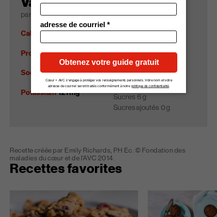
Valeur nutritive
part portion (1 portion)
Calories
112
Lipides
6 g
Gras saturés
2 g
Protéines
2 g
Cholestérol
0 mg
Sodium
2 mg
Glucides
13 g
Fibres
2 g
Potassium
121 mg
Sucres
6 g
Sucres ajoutés
0 g
Recette créée par Emily Richards, PH Ec. © Fondation des
maladies du cœur et de l’AVC 2014.
Recettes favorites