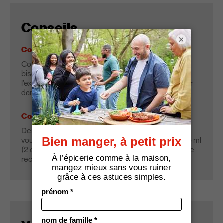
Conseils
×
Conseil noº 1
Conserver à température de la pièce afin que les
biscuits demeurent légèrement croustillants à
l’extérieur. Pour des biscuits plus tendres, réfrigérer
dans un sac ou un contenant étanche.
Conseil noº 2
Dent sucrée : Si vous enfants raffolent du chocolat,
vous pouvez remplacer la graine de citrouille par 25 ml
(2 c. à table) de mini-pépites de chocolat dans cette
recette.