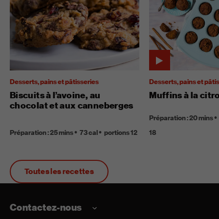
Desserts, pains et pâtisseries
Desserts, pains et pâti
Biscuits à l’avoine, au
Muffins à la citr
chocolat et aux canneberges
Préparation : 20 mins
Préparation : 25 mins
73 cal
portions 12
18
Toutes les recettes
Contactez-nous