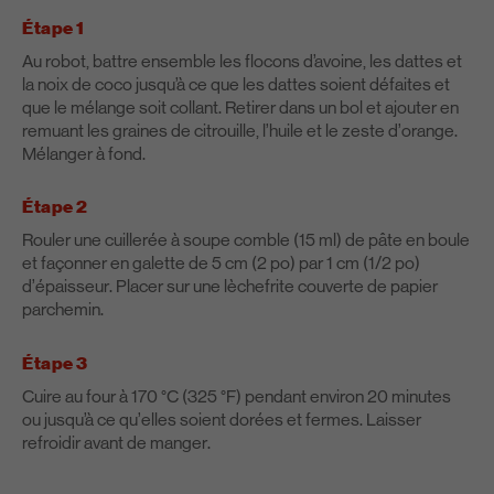
Étape 1
Au robot, battre ensemble les flocons d’avoine, les dattes et
la noix de coco jusqu’à ce que les dattes soient défaites et
que le mélange soit collant. Retirer dans un bol et ajouter en
remuant les graines de citrouille, l’huile et le zeste d’orange.
Mélanger à fond.
Étape 2
Rouler une cuillerée à soupe comble (15 ml) de pâte en boule
et façonner en galette de 5 cm (2 po) par 1 cm (1/2 po)
d’épaisseur. Placer sur une lèchefrite couverte de papier
parchemin.
Étape 3
Cuire au four à 170 °C (325 °F) pendant environ 20 minutes
ou jusqu’à ce qu’elles soient dorées et fermes. Laisser
refroidir avant de manger.