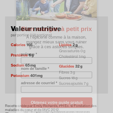
Valeur nutritive
par portion (1/4 portions)
Calories
166
Lipides
2 g
Gras saturés
0 g
Protéines
6 g
Cholestérol
1 mg
Sodium
65 mg
Glucides
32 g
Fibres
3 g
Potassium
401 mg
Sucres
18 g
Sucres ajoutés
7 g
Recette créée par Emily Richards, PH Ec. © Fondation des
maladies du cœur et de l’AVC 2012.