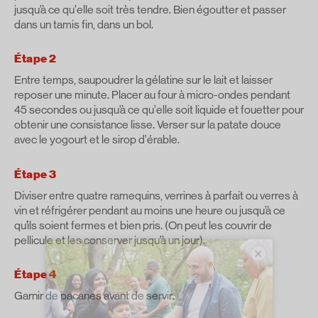
jusqu’à ce qu’elle soit très tendre. Bien égoutter et passer
dans un tamis fin, dans un bol.
Étape 2
Entre temps, saupoudrer la gélatine sur le lait et laisser
reposer une minute. Placer au four à micro-ondes pendant
45 secondes ou jusqu’à ce qu’elle soit liquide et fouetter pour
obtenir une consistance lisse. Verser sur la patate douce
avec le yogourt et le sirop d’érable.
Étape 3
Diviser entre quatre ramequins, verrines à parfait ou verres à
vin et réfrigérer pendant au moins une heure ou jusqu’à ce
qu’ils soient fermes et bien pris. (On peut les couvrir de
pellicule et les conserver jusqu’à un jour).
×
Étape 4
Garnir de pacanes avant de servir.