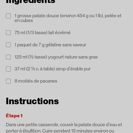
1 grosse patate douce (environ 454 g ou 1 lb), pelée et
en cubes
75 ml (1/3 tasse) lait écrémé
1 paquet de 7 g gélatine sans saveur
125 ml (½ tasse) yogourt nature sans gras
37 ml (2 ½ c. à table) sirop d’érable pur
8 moitiés de pacanes
Instructions
Étape 1
Dans une petite casserole, couvrir la patate douce d’eau et
porter à ébullition. Cuire pendant 15 minutes environ ou