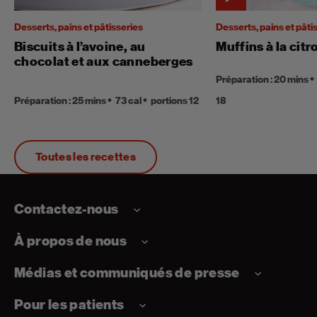
Desserts, pains et pâtisseries
Desserts, pains et pâti
Biscuits à l’avoine, au
Muffins à la citr
chocolat et aux canneberges
Préparation : 20 mins
Préparation : 25 mins
73 cal
portions 12
18
Toutes les recettes
Contactez-nous
À propos de nous
Médias et communiqués de presse
Pour les patients