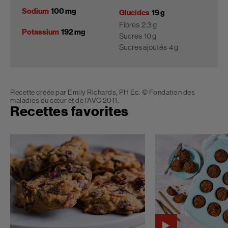
Sodium
100 mg
Glucides
19 g
Fibres
2.3 g
Potassium
192 mg
Sucres
10 g
Sucres ajoutés
4 g
Recette créée par Emily Richards, PH Ec. © Fondation des
maladies du cœur et de l’AVC 2011.
Recettes favorites