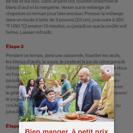
de blé et les noix. Dans un petit bol, fouetter ensemble le
blanc d’œuf et la margarine. Verser sur le mélange de
chapelure et remuer pour bien enrober. Presser le mélange
dans un moule à tarte de 9 pouces (23 cm), puis cuire à 350
°F (180 °C) environ 13 minutes, ou jusqu’à ce que la croûte soit
ferme. Laisser refroidir.
Étape 3
Pendant ce temps, dans une casserole, fouetter les œufs,
les blancs d’œufs, le sucre, le zeste et le jus de citron jusqu’à
l’obtention d’un mélange homogène. Cuire à feu moyen-doux
×
en fouettant constamment pendant environ 12 minutes ou
jusqu’à épaississement. Verser dans un tamis fin placé au-
dessus d’un bol et presser à l’aide d’une spatule. Incorporer
la gélatine au fouet jusqu’à ce qu’elle soit dissoute. Incorporer
le yogourt au fouet, puis étendre la préparation dans la
croûte refroidie. Réfrigérer pendant au moins 2 heures, ou
jusqu’à ce que la garniture soit prise et bien froide.
Étape 4