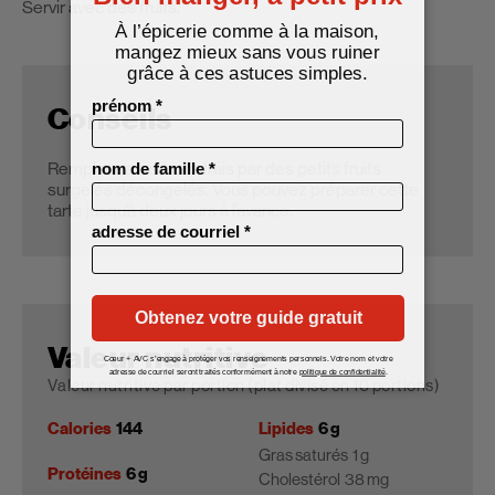
Servir avec des fruits.
Conseils
Remplacez les fruits frais par des petits fruits
surgelés décongelés. Vous pouvez préparer cette
tarte jusqu’à deux jours à l’avance.
Valeur nutritive
Valeur nutritive par portion (plat divisé en 10 portions)
Calories
144
Lipides
6 g
Gras saturés
1 g
Protéines
6 g
Cholestérol
38 mg