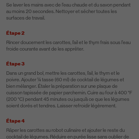
Se laver les mains avec de l’eau chaude et du savon pendant
au moins 20 secondes. Nettoyer et sécher toutes les
surfaces de travail.
Étape 2
Rincer doucement les carottes, l’ail et le thym frais sous l’eau
froide courante avant de les apprêter.
Étape 3
Dans un grand bol, mettre les carottes, l’ail, le thym et le
poivre. Ajouter ¼ tasse (60 ml) de cocktail de légumes et
bien mélanger. Étaler la préparation sur une plaque de
cuisson tapissée de papier parchemin. Cuire au four à 400 °F
(200 °C) pendant 45 minutes ou jusqu’à ce que les légumes
soient dorés et tendres. Laisser refroidir légèrement.
Étape 4
Râper les carottes au robot culinaire et ajouter le reste du
cocktail de légumes. Réduire en purée lisse sans oublier de