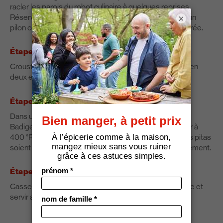
racler les parois du robot culinaire à quelques reprises.
Réserver. Il est aussi possible d’utiliser un mélangeur, un
×
pilon ou une fourchette pour réduire les carottes en purée.
Étape 5
Croustilles de pita aux fines herbes : Séparer les pitas en
deux et les placer sur une plaque de cuisson.
Étape 6
Dans un petit bol, mélanger l’huile, le basilic et l’origan.
Badigeonner les pitas avec la préparation. Cuire au four à
400 °F (200 °C) environ 8 minutes ou jusqu’à ce que les pitas
soient dorés et croustillants. Laisser refroidir complètement.
Étape 7
Casser les pitas en morceaux de la taille d’une bouchée et
servir avec la trempette.