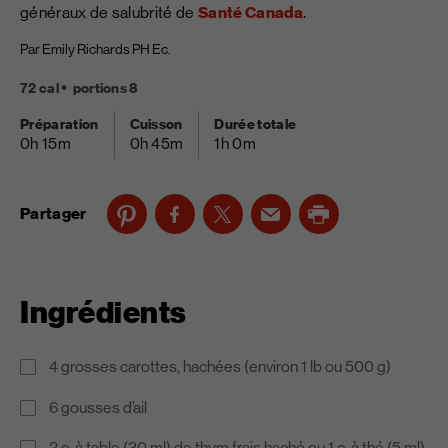
généraux de salubrité de
Santé Canada
.
Par Emily Richards PH Ec.
72 cal
portions 8
Préparation
Cuisson
Durée totale
0h 15m
0h 45m
1h 0m
Partager
Ingrédients
4 grosses carottes, hachées (environ 1 lb ou 500 g)
6 gousses d’ail
2 c. à table (30 ml) de thym frais haché ou 1 c. à thé (5 ml)