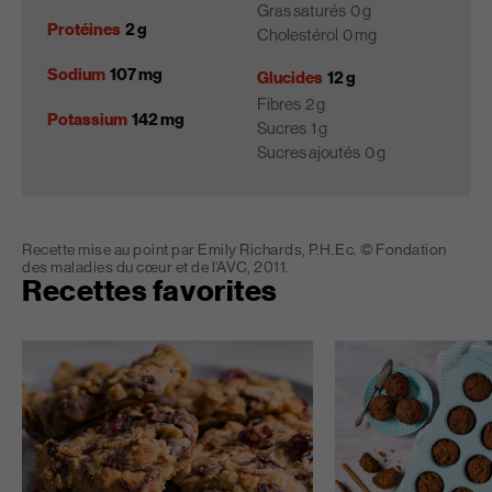
Gras saturés
0 g
Protéines
2 g
Cholestérol
0 mg
Sodium
107 mg
Glucides
12 g
Fibres
2 g
Potassium
142 mg
Sucres
1 g
Sucres ajoutés
0 g
Recette mise au point par Emily Richards, P.H.Ec. © Fondation
des maladies du cœur et de l’AVC, 2011.
Recettes favorites