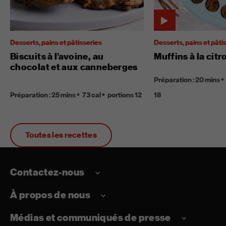
Desserts, pains et pâtisseries
Desserts, pains et pâti
Biscuits à l’avoine, au
Muffins à la citr
chocolat et aux canneberges
Préparation : 20 mins
Préparation : 25 mins
73 cal
portions 12
18
Toutes les recettes
Contactez-nous
À propos de nous
Médias et communiqués de presse