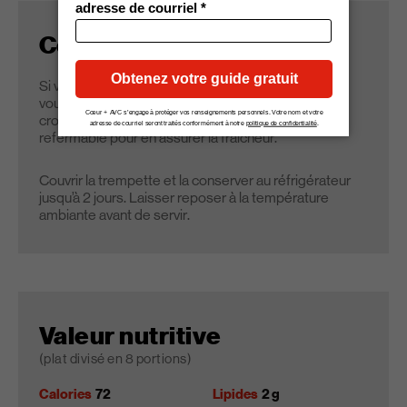
Conseils
Si vous souhaitez avoir plus de croustilles de pita,
vous n’avez qu’à doubler la recette. Conserver les
croustilles de pita jusqu’à 3 jours dans un sac
refermable pour en assurer la fraîcheur.
Couvrir la trempette et la conserver au réfrigérateur
jusqu’à 2 jours. Laisser reposer à la température
ambiante avant de servir.
Valeur nutritive
(plat divisé en 8 portions)
Calories
72
Lipides
2 g