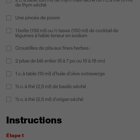
de thym séché
Une pincée de poivre
1 boîte (156 ml) ou ⅔ tasse (150 ml) de cocktail de
légumes à faible teneur en sodium
Croustilles de pita aux fines herbes :
2 pitas de blé entier (6 à 7 po ou 15 à 18 cm)
1 c. à table (15 ml) d’huile d’olive extravierge
½ c. à thé (2,5 ml) de basilic séché
½ c. à thé (2,5 ml) d’origan séché
Instructions
Étape 1