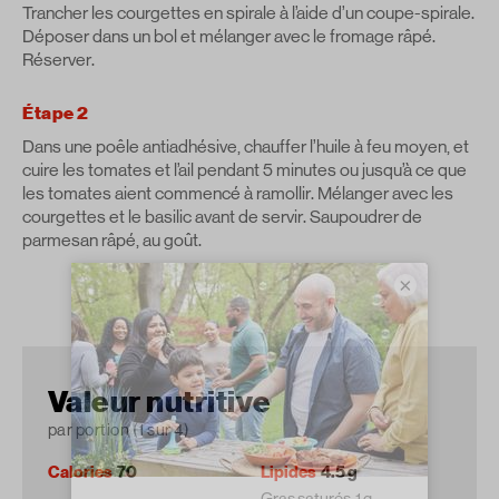
Trancher les courgettes en spirale à l’aide d’un coupe-spirale.
Déposer dans un bol et mélanger avec le fromage râpé.
Réserver.
Étape 2
Dans une poêle antiadhésive, chauffer l’huile à feu moyen, et
cuire les tomates et l’ail pendant 5 minutes ou jusqu’à ce que
les tomates aient commencé à ramollir. Mélanger avec les
courgettes et le basilic avant de servir. Saupoudrer de
parmesan râpé, au goût.
×
Valeur nutritive
par portion (1 sur 4)
Calories
70
Lipides
4.5 g
Gras saturés
1 g