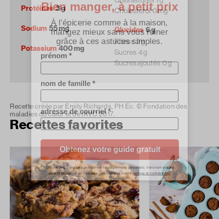
Protéines
3 g
Cholestérol
0 mg
Sodium
55 mg
Glucides
6 g
Fibres
2 g
Potassium
400 mg
Sucres
4 g
Sucres ajoutés
0 g
Recette créée par Emily Richards, PH Ec. © Fondation des
maladies du cœur et de l’AVC 2017.
Recettes favorites