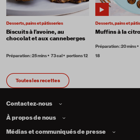
Desserts, pains et pâtisseries
Desserts, pains et pâti
Biscuits à l’avoine, au
Muffins à la citr
chocolat et aux canneberges
Préparation : 20 mins
Préparation : 25 mins
73 cal
portions 12
18
Toutes les recettes
Contactez-nous
À propos de nous
Médias et communiqués de presse