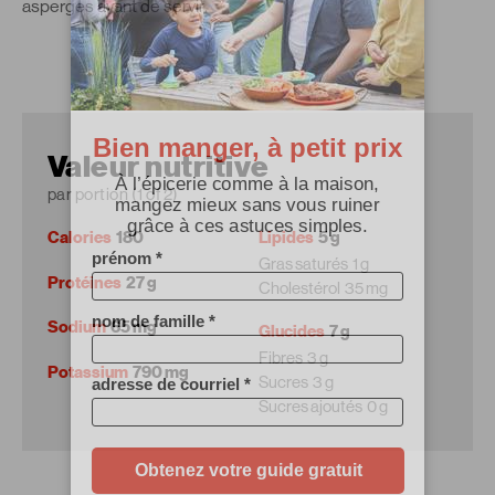
asperges avant de servir.
Valeur nutritive
par portion (1 of 2)
Calories
180
Lipides
5 g
Gras saturés
1 g
Protéines
27 g
Cholestérol
35 mg
Sodium
65 mg
Glucides
7 g
Fibres
3 g
Potassium
790 mg
Sucres
3 g
Sucres ajoutés
0 g