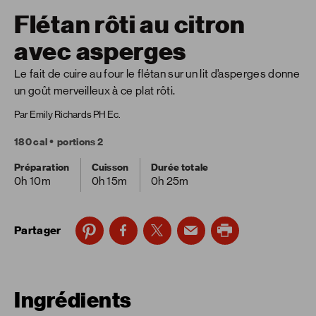
Flétan rôti au citron
avec asperges
Le fait de cuire au four le flétan sur un lit d’asperges donne
un goût merveilleux à ce plat rôti.
Par Emily Richards PH Ec.
180 cal
portions 2
Préparation
Cuisson
Durée totale
0h 10m
0h 15m
0h 25m
Partager
Ingrédients