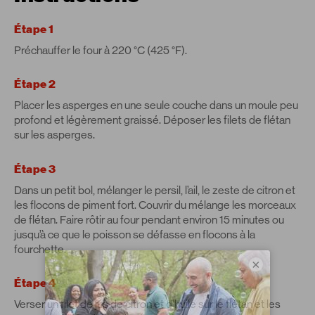
Étape 1
Préchauffer le four à 220 °C (425 °F).
Étape 2
Placer les asperges en une seule couche dans un moule peu
profond et légèrement graissé. Déposer les filets de flétan
sur les asperges.
Étape 3
Dans un petit bol, mélanger le persil, l’ail, le zeste de citron et
les flocons de piment fort. Couvrir du mélange les morceaux
de flétan. Faire rôtir au four pendant environ 15 minutes ou
jusqu’à ce que le poisson se défasse en flocons à la
fourchette.
×
Étape 4
Verser un filet de jus de citron et d’huile sur le flétan et les