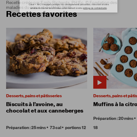
Recette créée par Emily Richards, PH Ec. © Fondation des
maladies du cœur et de l’AVC 2018.
Recettes favorites
Desserts, pains et pâtisseries
Desserts, pains et pâti
Biscuits à l’avoine, au
Muffins à la citr
chocolat et aux canneberges
Préparation : 20 mins
Préparation : 25 mins
73 cal
portions 12
18