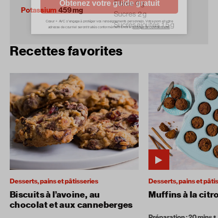
Fibres
0 g
Potassium
459 mg
Sucres
2 g
Sucres ajoutés
1.5 g
Recettes favorites
Desserts, pains et pâtisseries
Desserts, pains et pâti
Biscuits à l’avoine, au
Muffins à la citr
chocolat et aux canneberges
Préparation : 20 mins