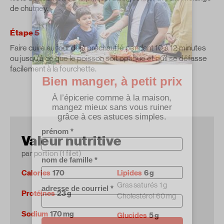
de chutney.
Étape 5
Faire cuire au four déjà préchauffé pendant 10 à 12 minutes
ou jusqu'à ce que le poisson soit opaque et qu’il se défasse
facilement à la fourchette.
Valeur nutritive
par portion (1 filet)
Calories
170
Lipides
6 g
Gras saturés
1 g
Protéines
23 g
Cholestérol
60 mg
Sodium
170 mg
Glucides
5 g