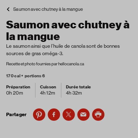
Saumon avec chutney à la mangue
Saumon avec chutney à
la mangue
Le saumon ainsi que l'huile de canola sont de bonnes
sources de gras oméga-3.
Recette et photo fournies par hellocanola.ca
170 cal
portions 6
Préparation
Cuisson
Durée totale
0h 20m
4h 12m
4h 32m
Partager