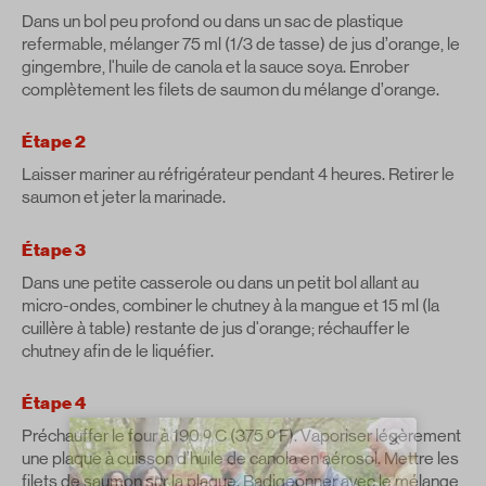
Dans un bol peu profond ou dans un sac de plastique
refermable, mélanger 75 ml (1/3 de tasse) de jus d’orange, le
gingembre, l'huile de canola et la sauce soya. Enrober
complètement les filets de saumon du mélange d’orange.
Étape 2
Laisser mariner au réfrigérateur pendant 4 heures. Retirer le
saumon et jeter la marinade.
Étape 3
Dans une petite casserole ou dans un petit bol allant au
micro-ondes, combiner le chutney à la mangue et 15 ml (la
cuillère à table) restante de jus d'orange; réchauffer le
chutney afin de le liquéfier.
Étape 4
Préchauffer le four à 190 º C (375 º F). Vaporiser légèrement
×
une plaque à cuisson d’huile de canola en aérosol. Mettre les
filets de saumon sur la plaque. Badigeonner avec le mélange