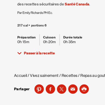
des recettes sécuritaires de
Santé Canada
.
Par Emily Richards PH Ec.
217 cal
portions 6
Préparation
Cuisson
Durée totale
0h 15m
0h 20m
0h 35m
Passer à la recette
Accueil
Vivez sainement
Recettes
Repas au gout
Partager