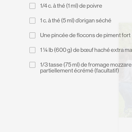
1/4 c. à thé (1 ml) de poivre
1 c. à thé (5 ml) d’origan séché
Une pincée de flocons de piment fort
1 ¼ lb (600 g) de bœuf haché extra m
1/3 tasse (75 ml) de fromage mozzare
partiellement écrémé (facultatif)