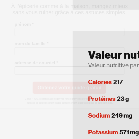
Valeur nut
Valeur nutritive par
Calories
217
Protéines
23 g
Sodium
249 mg
Potassium
571 mg