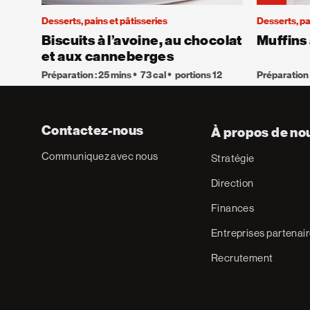
Desserts, pains et pâtisseries
Desserts, pa
Biscuits à l’avoine, au chocolat
Muffins 
et aux canneberges
Préparation : 25 mins
73 cal
portions 12
Préparation 
Contactez-nous
À propos de no
Communiquez avec nous
Stratégie
Direction
Finances
Entreprises partenai
Recrutement