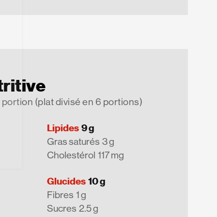
ritive
 portion (plat divisé en 6 portions)
Lipides
9 g
Gras saturés
3 g
Cholestérol
117 mg
Glucides
10 g
Fibres
1 g
Sucres
2.5 g