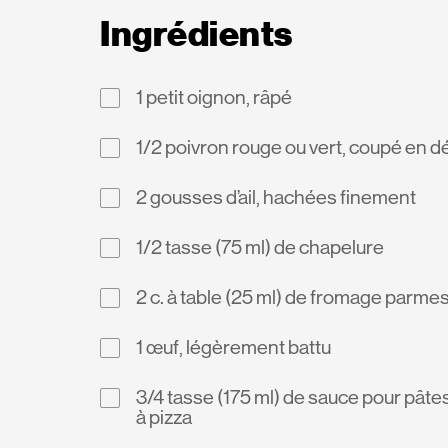
Ingrédients
1 petit oignon, râpé
1/2 poivron rouge ou vert, coupé en d
2 gousses d’ail, hachées finement
1/2 tasse (75 ml) de chapelure
2 c. à table (25 ml) de fromage parme
1 œuf, légèrement battu
3/4 tasse (175 ml) de sauce pour pâte
à pizza