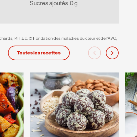
Sucres ajoutés
0 g
chards, P.H.Ec. © Fondation des maladies du cœur et de l’AVC,
Toutes les recettes
carousel-back
carousel-ne