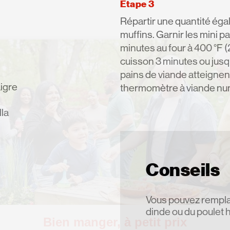
Étape 3
Répartir une quantité éga
muffins. Garnir les mini p
minutes au four à 400 °F 
cuisson 3 minutes ou jusqu
pains de viande atteignen
aigre
thermomètre à viande nu
lla
Conseils
Vous pouvez remplac
dinde ou du poulet 