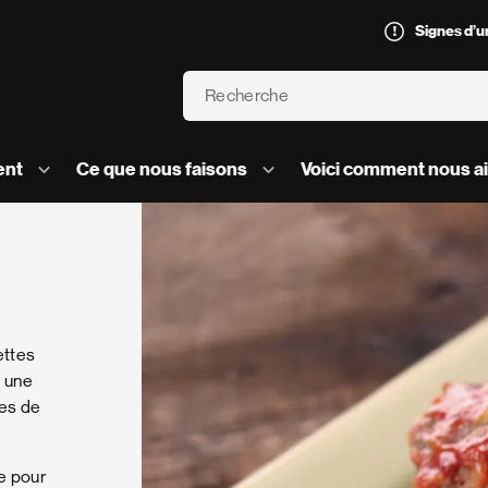
Signes d’
Recherche
’AVC logo]
ent
Ce que nous faisons
Voici comment nous a
ettes
c une
es de
e pour