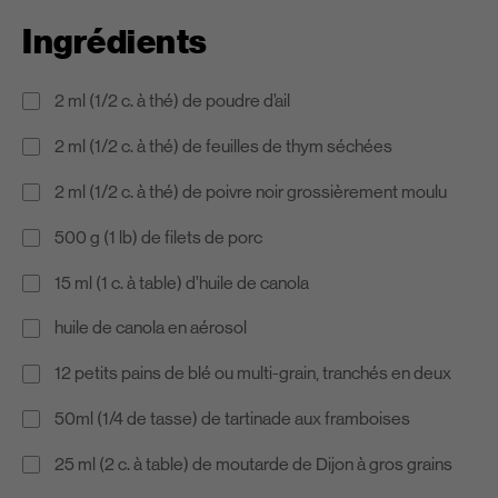
Ingrédients
2 ml (1/2 c. à thé) de poudre d’ail
2 ml (1/2 c. à thé) de feuilles de thym séchées
2 ml (1/2 c. à thé) de poivre noir grossièrement moulu
500 g (1 lb) de filets de porc
15 ml (1 c. à table) d’huile de canola
huile de canola en aérosol
12 petits pains de blé ou multi-grain, tranchés en deux
50ml (1/4 de tasse) de tartinade aux framboises
25 ml (2 c. à table) de moutarde de Dijon à gros grains