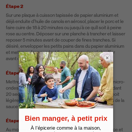
Étape 2
Sur une plaque à cuisson tapissée de papier aluminium et
déjà enduite d’huile de canola en aérosol, placer le porc et le
faire cuire de 18 à 20 minutes ou jusqu'à ce qu’il soit à peine
rose au centre. Déposer sur une planche à trancher et laisser
reposer 5 minutes avant de couper de fines tranches. Si
désiré, envelopper les petits pains dans du papier aluminium
et mettre au four pendant 5 minutes pour les réchauffer
×
avant de servir.
Étape 3
Mettre la tartinade aux fruits dans un petit bol allant au micro-
ondes. Couvrir et faire cuire au four à micro-ondes pendant
20 secondes à puissance élevée ou jusqu’à ce qu’elle soit
légèrement fondue. L’incorporer aux autres ingrédients de la
sauce et bien mélanger.
Étape 4
Au moment de servir, placer le porc sur un plat de service et