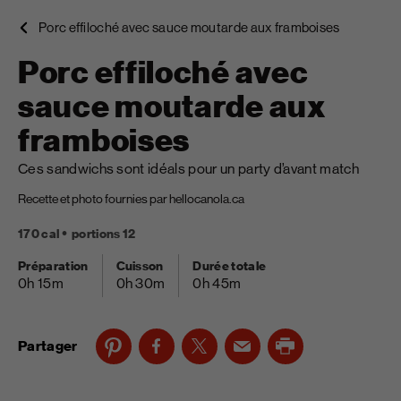
Porc effiloché avec sauce moutarde aux framboises
Porc effiloché avec
sauce moutarde aux
framboises
Ces sandwichs sont idéals pour un party d’avant match
Recette et photo fournies par hellocanola.ca
170 cal
portions 12
Préparation
Cuisson
Durée totale
0h 15m
0h 30m
0h 45m
Partager