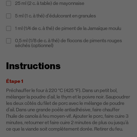
25 ml (2 c. à table) de mayonnaise
5 ml (1 c. à thé) d’édulcorant en granules
1 ml (1/4 de c. à thé) de piment de la Jamaïque moulu
0,5 ml (1/8 de c. à thé) de flocons de piments rouges
séchés (optionnel)
Instructions
Étape 1
Préchauffer le four à 220 °C (425 °F). Dans un petit bol,
mélanger la poudre d'ail, le thym et le poivre noir. Saupoudrer
les deux côtés du filet de porc avec le mélange de poudre
d'ail. Dans une grande poêle antiadhésive, faire chauffer
l'huile de canola à feu moyen-vif. Ajouter le porc, faire cuire 3
minutes, retourner et faire cuire 2 minutes de plus ou jusqu'à
ce que la viande soit complètement dorée. Retirer du feu.