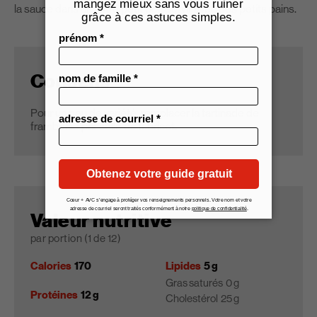
la sauce dans un autre petit bol. Servir avec des petits pains.
Conseils
Pour un peu de variété, remplacer la tartinade de
framboise par celle de l’abricot.
Valeur nutritive
par portion (1 de 12)
Calories
170
Lipides
5 g
Gras saturés
0 g
Protéines
12 g
Cholestérol
25 g