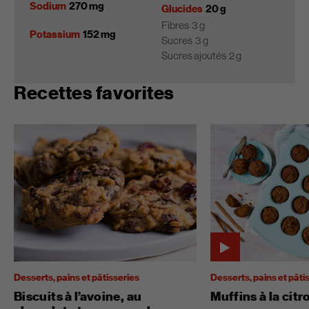
Sodium
270 mg
Glucides
20 g
Fibres
3 g
Potassium
152 mg
Sucres
3 g
Sucres ajoutés
2 g
Recettes favorites
Desserts, pains et pâtisseries
Desserts, pains et pâti
Biscuits à l’avoine, au
Muffins à la citr