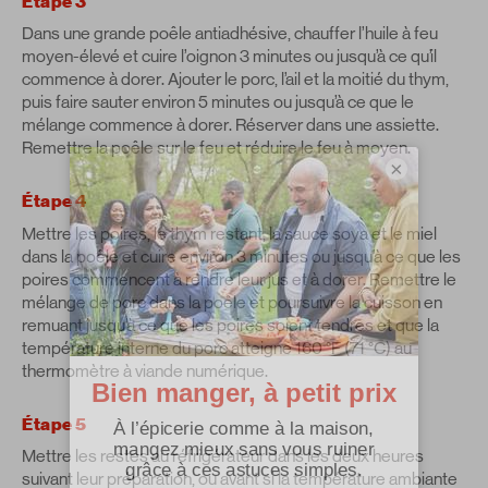
Étape 3
Dans une grande poêle antiadhésive, chauffer l’huile à feu
moyen-élevé et cuire l’oignon 3 minutes ou jusqu’à ce qu’il
commence à dorer. Ajouter le porc, l’ail et la moitié du thym,
puis faire sauter environ 5 minutes ou jusqu’à ce que le
mélange commence à dorer. Réserver dans une assiette.
Remettre la poêle sur le feu et réduire le feu à moyen.
×
Étape 4
Mettre les poires, le thym restant, la sauce soya et le miel
dans la poêle et cuire environ 3 minutes ou jusqu’à ce que les
poires commencent à rendre leur jus et à dorer. Remettre le
mélange de porc dans la poêle et poursuivre la cuisson en
remuant jusqu’à ce que les poires soient tendres et que la
température interne du porc atteigne 160 °F (71 °C) au
thermomètre à viande numérique.
Étape 5
Mettre les restes au réfrigérateur dans les deux heures
suivant leur préparation, ou avant si la température ambiante