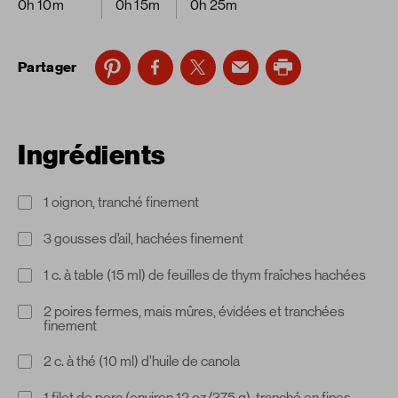
0h 10m
0h 15m
0h 25m
Partager
Ingrédients
1 oignon, tranché finement
3 gousses d’ail, hachées finement
1 c. à table (15 ml) de feuilles de thym fraîches hachées
2 poires fermes, mais mûres, évidées et tranchées
finement
2 c. à thé (10 ml) d’huile de canola
1 filet de porc (environ 12 oz/375 g), tranché en fines