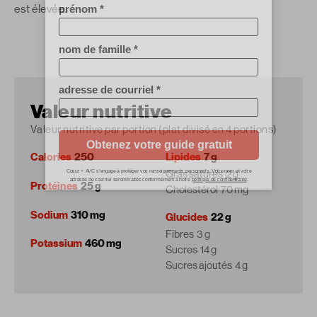
est élevée.
Valeur nutritive
Valeur nutritive par portion (plat divisé en 4 portions)
Calories
250
Lipides
7 g
Gras saturés
2 g
Protéines
25 g
Cholestérol
70 mg
Sodium
310 mg
Glucides
22 g
Fibres
3 g
Potassium
460 mg
Sucres
14 g
Sucres ajoutés
4 g