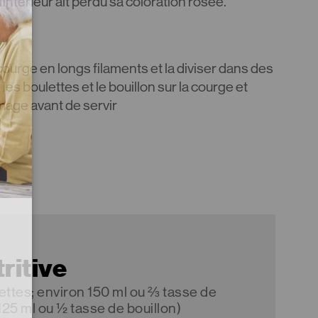
’intérieur ait perdu sa coloration rosée.
 courge en longs filaments et la diviser dans des
les boulettes et le bouillon sur la courge et
mage avant de servir
ritive
lettes; environ 150 ml ou ⅔ tasse de
125 ml ou ½ tasse de bouillon)