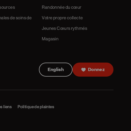
ssources
Randonnée du cœur
ales de soins de
Votre propre collecte
Jeunes Cœurs rythmés
Magasin
English
Donnez
es liens
Politique de plaintes