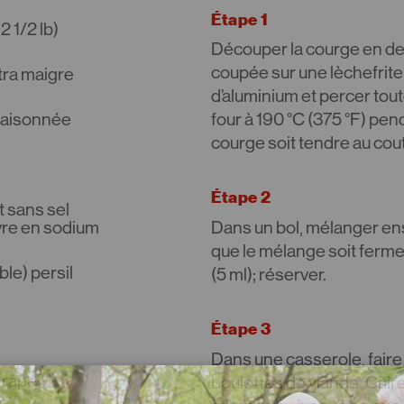
Étape 1
2 1/2 lb)
Découper la courge en deu
coupée sur une lèchefrite
tra maigre
d’aluminium et percer toute
ssaisonnée
four à 190 °C (375 °F) pen
courge soit tendre au cou
Étape 2
t sans sel
vre en sodium
Dans un bol, mélanger ense
que le mélange soit ferme
ble) persil
(5 ml); réserver.
Étape 3
Dans une casserole, faire mi
 râpé
boulettes de viande. Cui