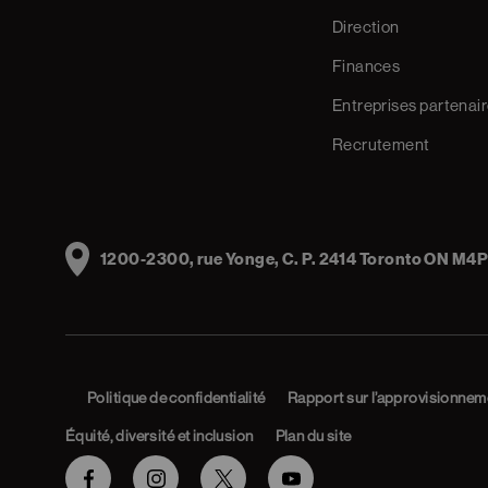
Direction
Finances
Entreprises partenai
Recrutement
Address
1200-2300, rue Yonge, C. P. 2414 Toronto ON M4P
Politique de confidentialité
Rapport sur l’approvisionnem
Équité, diversité et inclusion
Plan du site