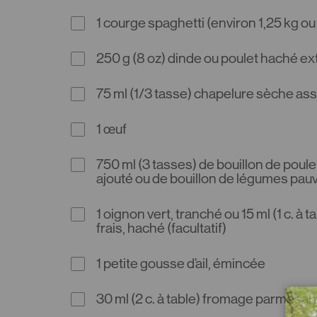
1 courge spaghetti (environ 1,25 kg ou 
250 g (8 oz) dinde ou poulet haché ex
75 ml (1/3 tasse) chapelure sèche a
1 œuf
750 ml (3 tasses) de bouillon de poule
ajouté ou de bouillon de légumes pau
1 oignon vert, tranché ou 15 ml (1 c. à ta
frais, haché (facultatif)
1 petite gousse d’ail, émincée
30 ml (2 c. à table) fromage parmesan