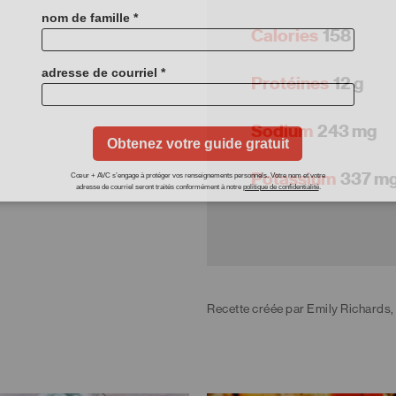
Calories
158
Protéines
12 g
Sodium
243 mg
Potassium
337 m
Recette créée par Emily Richards,