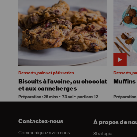
Desserts, pains et pâtisseries
Desserts, pa
Biscuits à l’avoine, au chocolat
Muffins 
et aux canneberges
Préparation : 25 mins
73 cal
portions 12
Préparation 
Contactez-nous
À propos de no
Communiquez avec nous
Stratégie