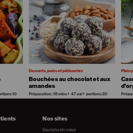
Desserts, pains et pâtisseries
Plats 
p
Bouchées au chocolat et aux
Cass
amandes
d'or
rtions 10
Préparation : 16 mins
47 cal
portions 20
Prépar
tients
Nos sites
Sautons en cœur