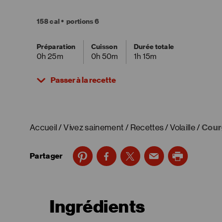
158 cal
portions 6
Préparation
Cuisson
Durée totale
0h 25m
0h 50m
1h 15m
Passer à la recette
Accueil
Vivez sainement
Recettes
Volaille
Cour
Partager
Ingrédients