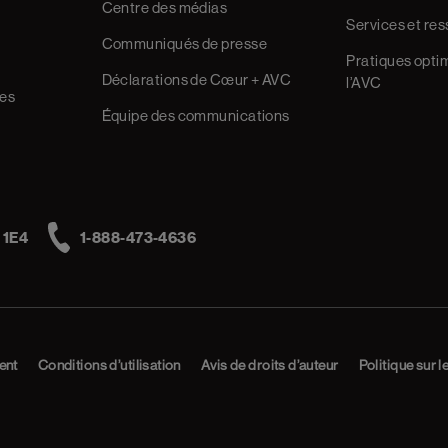
Centre des médias
Services et re
Communiqués de presse
Pratiques optim
Déclarations de Cœur + AVC
l’AVC
res
Équipe des communications
 1E4
1-888-473-4636
Telephone
ent
Conditions d’utilisation
Avis de droits d’auteur
Politique sur l