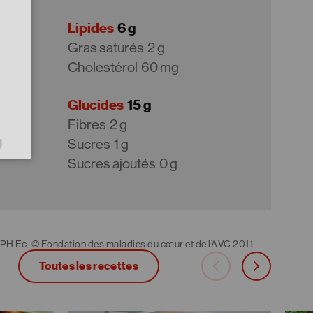
Lipides
6 g
Gras saturés
2 g
Cholestérol
60 mg
Glucides
15 g
Fibres
2 g
g
Sucres
1 g
Sucres ajoutés
0 g
 PH Ec. © Fondation des maladies du cœur et de l’AVC 2011.
Toutes les recettes
carousel-back
carousel-ne