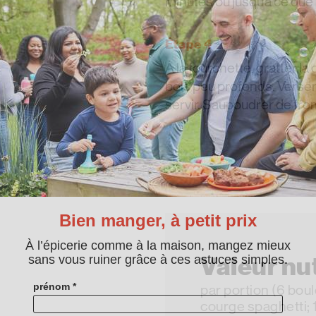
minutes ou jusqu’à ce que l
Étape 4
À la fourchette, gratter la
bols peu profonds. Verser 
servir. Saupoudrer de fro
Valeur nut
par portion (6 bou
courge spaghetti; 