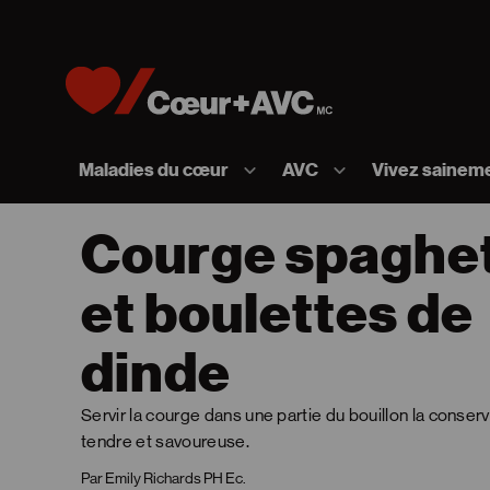
Skip to content
Accueil [Fondation des maladies du cœur et de l
Maladies du cœur
AVC
Vivez sainem
Courge spaghet
et boulettes de
dinde
Servir la courge dans une partie du bouillon la conser
tendre et savoureuse.
Par Emily Richards PH Ec.