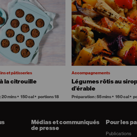
ins et pâtisseries
Accompagnements
à la citrouille
Légumes rôtis au siro
d’érable
: 20 mins
150 cal
portions 18
Préparation : 55 mins
160 cal
po
us
Médias et communiqués
Pour les pa
de presse
Publications