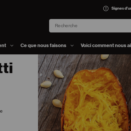
Signes d’
Recherche
’AVC logo]
ent
Ce que nous faisons
Voici comment nous a
ti
ve