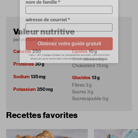
Valeur nutritive
par portion (1 sur 6)
Calories
250
Lipides
10 g
Gras saturés
2 g
Protéines
30 g
Cholestérol
70 mg
Sodium
135 mg
Glucides
13 g
Fibres
3 g
Potassium
350 mg
Sucres
3 g
Sucres ajoutés
0 g
Recettes favorites