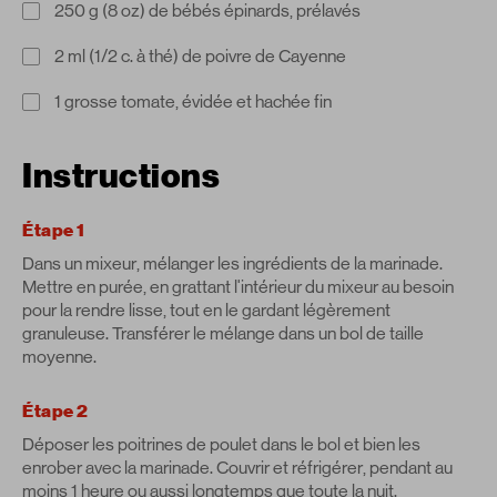
250 g (8 oz) de bébés épinards, prélavés
2 ml (1/2 c. à thé) de poivre de Cayenne
1 grosse tomate, évidée et hachée fin
Instructions
Étape 1
Dans un mixeur, mélanger les ingrédients de la marinade.
Mettre en purée, en grattant l'intérieur du mixeur au besoin
pour la rendre lisse, tout en le gardant légèrement
granuleuse. Transférer le mélange dans un bol de taille
moyenne.
Étape 2
Déposer les poitrines de poulet dans le bol et bien les
enrober avec la marinade. Couvrir et réfrigérer, pendant au
moins 1 heure ou aussi longtemps que toute la nuit.