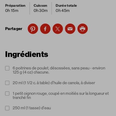
Préparation
Cuisson
Durée totale
0h 15m
0h 30m
0h 45m
Partager
Ingrédients
6 poitrines de poulet, désossées, sans peau - environ
125 g (4 oz) chacune.
20 ml (1 1/2 c. à table) d’huile de canola, à diviser
1 petit oignon rouge, coupé en moitiés sur la longueur et
tranché fin
250 ml (1 tasse) d’eau