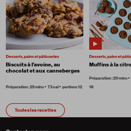
Desserts, pains et pâtisseries
Desserts, pains et pâti
Biscuits à l’avoine, au
Muffins à la citr
chocolat et aux canneberges
Préparation : 20 mins
Préparation : 25 mins
73 cal
portions 12
18
Toutes les recettes