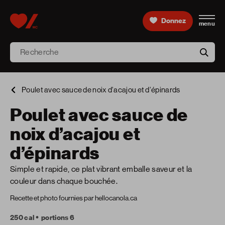
Skip to content
Donnez
menu
Accueil [Fondation des maladies du cœur et de l’AVC 
Recherche
aria-l
Poulet avec sauce de noix d’acajou et d’épinards
Poulet avec sauce de
noix d’acajou et
d’épinards
Simple et rapide, ce plat vibrant emballe saveur et la
couleur dans chaque bouchée.
Recette et photo fournies par hellocanola.ca
250 cal
portions 6