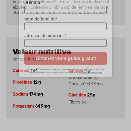
Vous êtes végétarien? Laissez tomber la dinde et
ajoutez 1 boîte (540 ml/19 oz) de lentilles, de pois
chiches ou de haricots rouges égouttés et rincés.
Valeur nutritive
par portion (1 sur 6)
Calories
194
Lipides
4 g
Gras saturés
1 g
Protéines
12 g
Cholestérol
26 mg
Sodium
174 mg
Glucides
29 g
Fibres
5 g
Potassium
345 mg