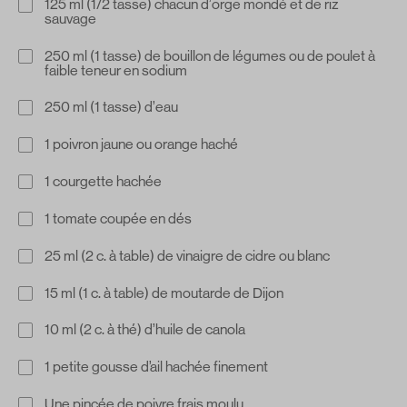
125 ml (1/2 tasse) chacun d’orge mondé et de riz
sauvage
250 ml (1 tasse) de bouillon de légumes ou de poulet à
faible teneur en sodium
250 ml (1 tasse) d’eau
1 poivron jaune ou orange haché
1 courgette hachée
1 tomate coupée en dés
25 ml (2 c. à table) de vinaigre de cidre ou blanc
15 ml (1 c. à table) de moutarde de Dijon
10 ml (2 c. à thé) d’huile de canola
1 petite gousse d’ail hachée finement
Une pincée de poivre frais moulu