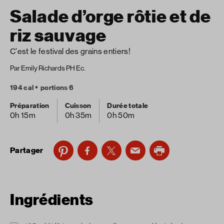
Salade d’orge rôtie et de
riz sauvage
C’est le festival des grains entiers!
Par Emily Richards PH Ec.
194 cal
portions 6
Préparation
Cuisson
Durée totale
0h 15m
0h 35m
0h 50m
Partager
Ingrédients