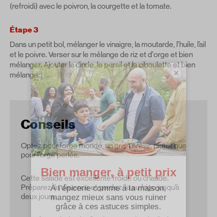
(refroidi) avec le poivron, la courgette et la tomate.
Étape 3
Dans un petit bol, mélanger le vinaigre, la moutarde, l’huile, l’ail
et le poivre. Verser sur le mélange de riz et d’orge et bien
mélanger. Ajouter la dinde, le persil et la ciboulette et bien
×
mélanger.
Conseils
Optez pour l’orge mondé, un grain entier, plutôt que
pour l’orge perlée.
Cette salade est excellente froide ou chaude.
Préparez-la d’avance et gardez-la au frigo jusqu’à
deux jours.