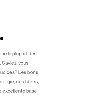
se
ue la plupart des
e. Saviez-vous
glucides? Les bons
nergie, des fibres,
e excellente base