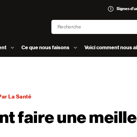
Signes d’
Recherche
’AVC logo]
ent
Ce que nous faisons
Voici comment nous a
Par La Santé
 faire une meill