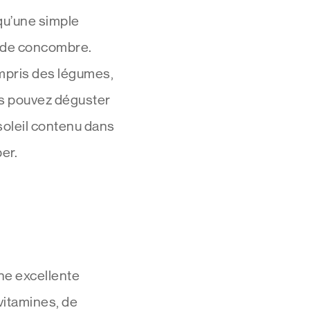
qu’une simple
t de concombre.
ompris des légumes,
us pouvez déguster
soleil contenu dans
per.
ne excellente
vitamines, de