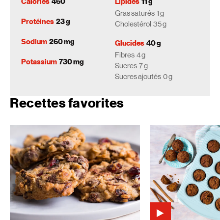
Calories
460
Lipides
11 g
Gras saturés
1 g
Protéines
23 g
Cholestérol
35 g
Sodium
260 mg
Glucides
40 g
Fibres
4 g
Potassium
730 mg
Sucres
7 g
Sucres ajoutés
0 g
Recettes favorites