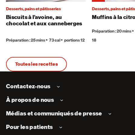
Desserts, pains et pâtisseries
Desserts, pains et pâti
Biscuits à l’avoine, au
Muffins à la citr
chocolat et aux canneberges
Préparation : 20 mins
Préparation : 25 mins
73 cal
portions 12
18
Toutes les recettes
Contactez-nous
À propos de nous
Médias et communiqués de presse
Pour les patients