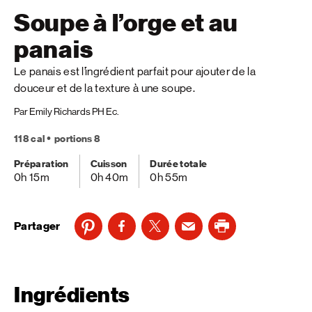
Soupe à l’orge et au
panais
Le panais est l’ingrédient parfait pour ajouter de la
douceur et de la texture à une soupe.
Par Emily Richards PH Ec.
118 cal
portions 8
Préparation
Cuisson
Durée totale
0h 15m
0h 40m
0h 55m
Partager
Ingrédients