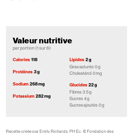
Valeur nutritive
par portion (1 sur 8)
Calories
118
Lipides
2 g
Gras saturés
0 g
Protéines
3 g
Cholestérol
0 mg
Sodium
268 mg
Glucides
22 g
Fibres
3.5 g
Potassium
282 mg
Sucres
4 g
Sucres ajoutés
0 g
Recette créée par Emily Richards, PH Ec. © Fondation des