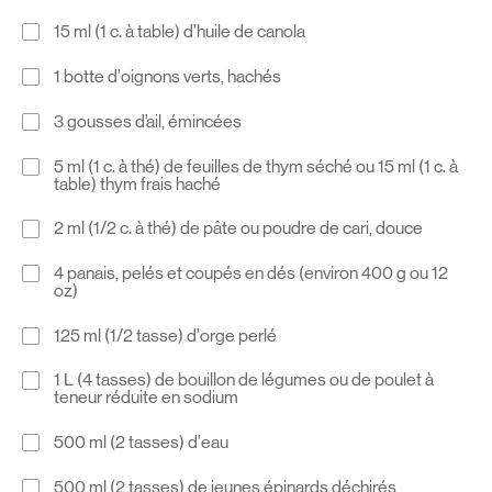
15 ml (1 c. à table) d’huile de canola
1 botte d’oignons verts, hachés
3 gousses d’ail, émincées
5 ml (1 c. à thé) de feuilles de thym séché ou 15 ml (1 c. à
table) thym frais haché
2 ml (1/2 c. à thé) de pâte ou poudre de cari, douce
4 panais, pelés et coupés en dés (environ 400 g ou 12
oz)
125 ml (1/2 tasse) d’orge perlé
1 L (4 tasses) de bouillon de légumes ou de poulet à
teneur réduite en sodium
500 ml (2 tasses) d’eau
500 ml (2 tasses) de jeunes épinards déchirés,