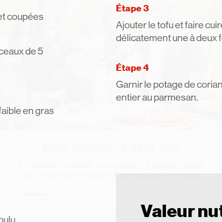
Étape 3
et coupées
Ajouter le tofu et faire c
délicatement une à deux f
rceaux de 5
Étape 4
Garnir le potage de corian
entier au parmesan.
faible en gras
Valeur nut
oulu