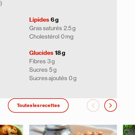
)
Lipides
6 g
Gras saturés
2.5 g
Cholestérol
0 mg
Glucides
18 g
Fibres
3 g
Sucres
5 g
Sucres ajoutés
0 g
Toutes les recettes
carousel-back
carousel-ne