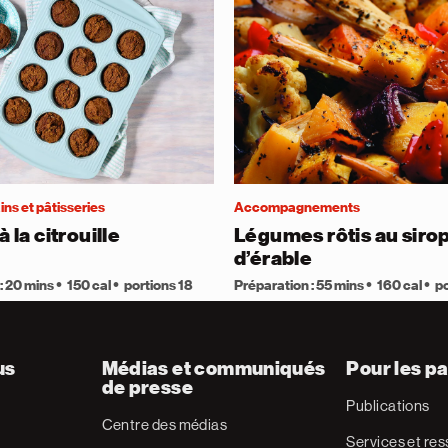
ins et pâtisseries
Accompagnements
à la citrouille
Légumes rôtis au siro
d’érable
: 20 mins
150 cal
portions 18
Préparation : 55 mins
160 cal
po
us
Médias et communiqués
Pour les pa
de presse
Publications
Centre des médias
Services et re