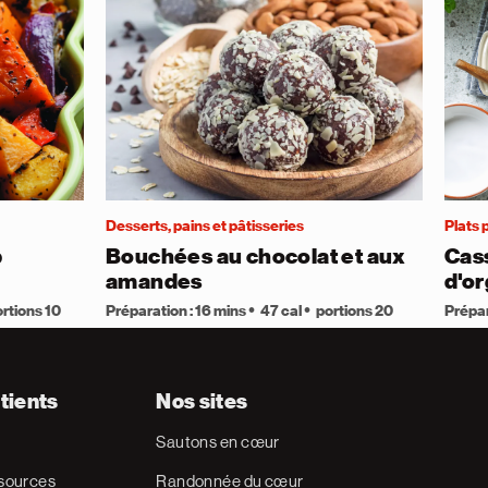
Desserts, pains et pâtisseries
Plats 
p
Bouchées au chocolat et aux
Cass
amandes
d'or
rtions 10
Préparation : 16 mins
47 cal
portions 20
Prépar
tients
Nos sites
Sautons en cœur
ssources
Randonnée du cœur