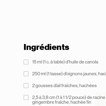
Ingrédients
15 ml (1 c. à table) d’huile de canola
250 ml (1 tasse) d’oignons jaunes, ha
2 gousses d’ail fraîches, hachées
2,5 à 3,8 cm (1 à 1 1/2 pouce) de racine
gingembre fraîche, hachée fin