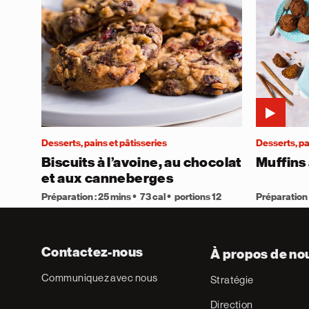
Desserts, pains et pâtisseries
Desserts, pa
Biscuits à l’avoine, au chocolat
Muffins 
et aux canneberges
Préparation : 25 mins
73 cal
portions 12
Préparation 
Contactez-nous
À propos de no
Communiquez avec nous
Stratégie
Direction