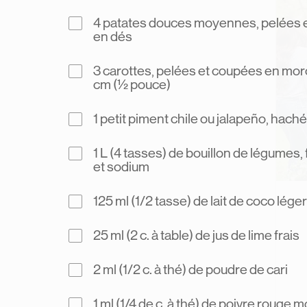
4 patates douces moyennes, pelées 
en dés
3 carottes, pelées et coupées en mo
cm (½ pouce)
1 petit piment chile ou jalapeño, haché
1 L (4 tasses) de bouillon de légumes, 
et sodium
125 ml (1/2 tasse) de lait de coco léger
25 ml (2 c. à table) de jus de lime frais
2 ml (1/2 c. à thé) de poudre de cari
1 ml (1/4 de c. à thé) de poivre rouge m