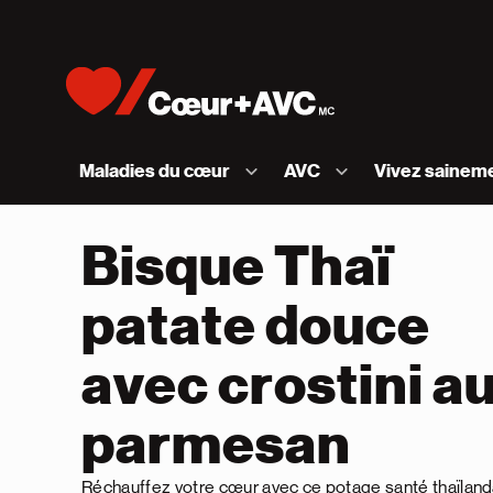
Skip to content
Accueil [Fondation des maladies du cœur et de l
Maladies du cœur
AVC
Vivez sainem
Bisque Thaï
patate douce
avec crostini a
parmesan
Réchauffez votre cœur avec ce potage santé thaïland