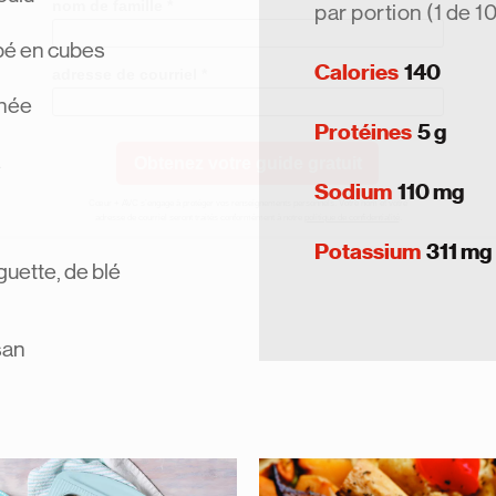
par portion (1 de 10
upé en cubes
Calories
140
chée
Protéines
5 g
Sodium
110 mg
Potassium
311 mg
guette, de blé
san