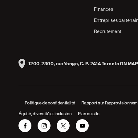
Finances
Entreprises partenai
Recrutement
Address
1200-2300, rue Yonge, C. P. 2414 Toronto ON M4P
Politique de confidentialité
Rapport sur l’approvisionnem
Équité, diversité et inclusion
Plan du site
Facebook
Instagram
Twitter
Youtube