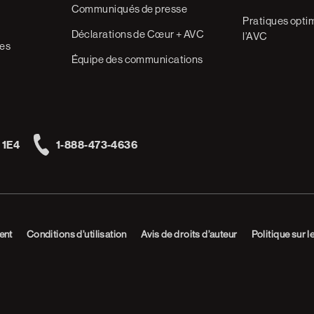
Communiqués de presse
Pratiques optim
Déclarations de Cœur + AVC
l’AVC
res
Équipe des communications
 1E4
1-888-473-4636
Telephone
ent
Conditions d’utilisation
Avis de droits d’auteur
Politique sur l