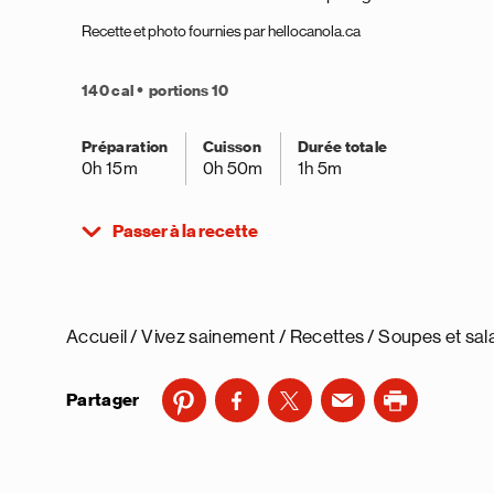
Recette et photo fournies par hellocanola.ca
140 cal
portions 10
Préparation
Cuisson
Durée totale
0h 15m
0h 50m
1h 5m
Passer à la recette
Accueil
Vivez sainement
Recettes
Soupes et sal
Partager