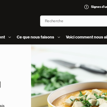
Signes d’
Recherche
’AVC logo]
ent
Ce que nous faisons
Voici comment nous a
u
ais