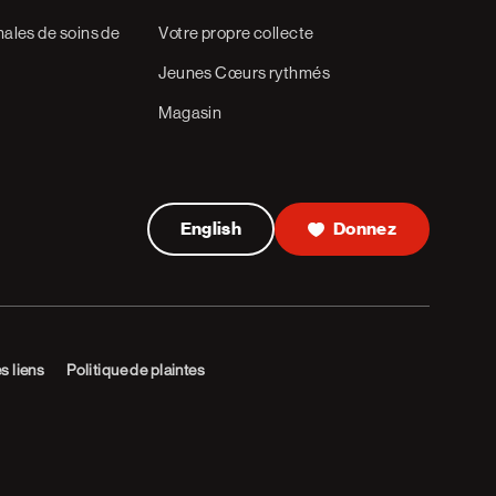
ales de soins de
Votre propre collecte
Jeunes Cœurs rythmés
Magasin
English
Donnez
es liens
Politique de plaintes