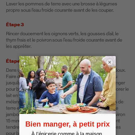
Laver les pommes de terre avec une brosse à légumes
propre sous l’eau froide courante avant de les couper.
Étape 3
Rincer doucement les oignons verts, les gousses d’ail, le
thym frais et le poivron sous l’eau froide courante avant de
les apprêter.
Étape 4
×
Dans une casserole, faire chauffer l’huile à feu moyen-doux.
Faire cuire les oignons verts, l’ail et le thym 2 minutes ou
jusqu’à ce qu’ils soient tendres. Ajouter la farine et mélanger
pour bien enrober. Augmenter le feu à moyen et incorporer le
lait en fouettant; poursuivre la cuisson jusqu’à ce que le
mélange commence à bouillonner. Ajouter les pommes de
terre et remuer pour les enrober. Ajouter le bouillon et le
jambon, et porter à légère ébullition. Couvrir et cuire environ
15 minutes ou jusqu’à ce que les pommes de terre soient
tendres. Incorporer le poivron et laisser mijoter 5 minutes
pour bien réchauffer.