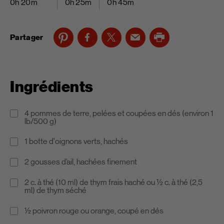
0h 20m
0h 25m
0h 45m
Partager
Ingrédients
4 pommes de terre, pelées et coupées en dés (environ 1
lb/500 g)
1 botte d’oignons verts, hachés
2 gousses d’ail, hachées finement
2 c. à thé (10 ml) de thym frais haché ou ½ c. à thé (2,5
ml) de thym séché
½ poivron rouge ou orange, coupé en dés