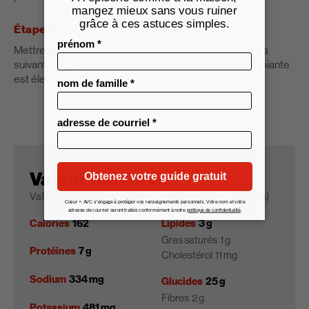
Étape 5
Mettre les restes au réfrigérateur dans les deux heures
suivant leur préparation, ou avant si la température ambiante
est élevée.
Valeur nutritive
Valeur nutritive par portion (plat divisé en 4 portions)
Calories
162
Lipides
3 g
Gras saturés
1 g
Protéines
7 g
Cholestérol
11 mg
Sodium
334 mg
Glucides
25 g
Fibres
2 g
Potassium
481 mg