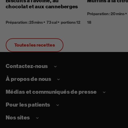
Biscuits à l’avoine, au
Muffins à la citr
chocolat et aux canneberges
Préparation : 20 mins
Préparation : 25 mins
73 cal
portions 12
18
Toutes les recettes
Contactez-nous
À propos de nous
Médias et communiqués de presse
Pour les patients
Nos sites