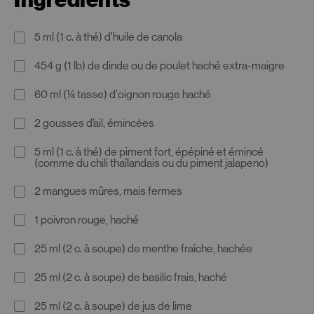
5 ml (1 c. à thé) d’huile de canola
454 g (1 lb) de dinde ou de poulet haché extra-maigre
60 ml (¼ tasse) d’oignon rouge haché
2 gousses d’ail, émincées
5 ml (1 c. à thé) de piment fort, épépiné et émincé
(comme du chili thaïlandais ou du piment jalapeno)
2 mangues mûres, mais fermes
1 poivron rouge, haché
25 ml (2 c. à soupe) de menthe fraîche, hachée
25 ml (2 c. à soupe) de basilic frais, haché
25 ml (2 c. à soupe) de jus de lime