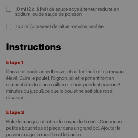
10 ml (2 c. à thé) de sauce soya à teneur réduite en
sodium, ou de sauce de poisson
750 ml (3 tasses) de laitue romaine hachée
Instructions
Étape 1
Dans une poêle antiadhésive, chauffer l’huile à feu moyen-
élevé. Cuire le poulet, l’oignon, l’ail et le piment fort en
remuant à l’aide d’une cuillère de bois pendant environ 8
minutes ou jusqu’à ce que le poulet ne soit plus rosé;
réserver.
Étape 2
Peler la mangue et retirer le noyau de la chair. Couper en
petites bouchées et placer dans un grand bol. Ajouter le
poivron rouge, la menthe et le basilic.