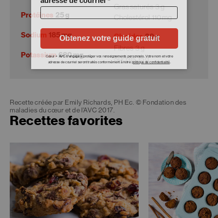
Gras saturés
3 g
Protéines
25 g
Cholestérol
110 mg
Sodium
185 mg
Glucides
20 g
Fibres
3 g
Potassium
680 mg
Sucres
15 g
Recette créée par Emily Richards, PH Ec. © Fondation des
maladies du cœur et de l’AVC 2017.
Recettes favorites