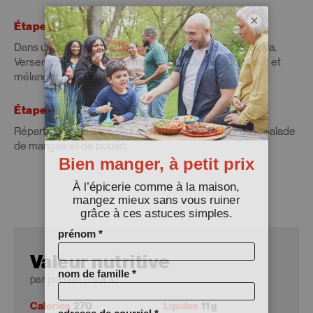
×
Étape 3
Dans un petit bol, fouetter le jus de lime et la sauce soya.
Verser sur le mélange de mangue; ajouter le poulet cuit et
mélanger pour bien enrober.
Étape 4
Répartir la laitue dans des assiettes, et recouvrir de la salade
de mangue et de poulet.
Valeur nutritive
par portion (1 sur 4)
Calories
270
Lipides
11 g