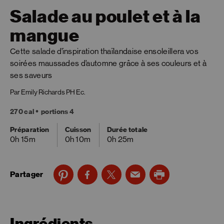
Salade au poulet et à la
mangue
Cette salade d’inspiration thaïlandaise ensoleillera vos
soirées maussades d’automne grâce à ses couleurs et à
ses saveurs
Par Emily Richards PH Ec.
270 cal
portions 4
Préparation
Cuisson
Durée totale
0h 15m
0h 10m
0h 25m
Partager
Ingrédients