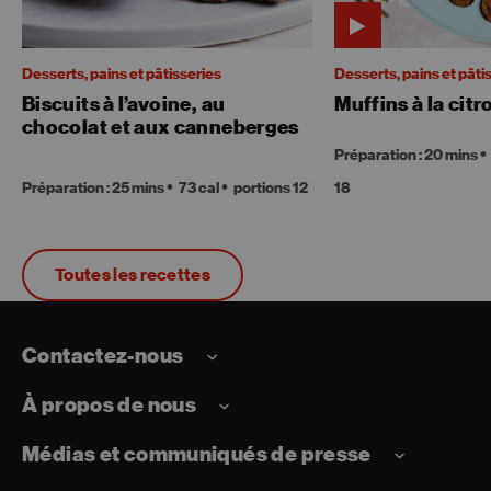
Desserts, pains et pâtisseries
Desserts, pains et pâti
Biscuits à l’avoine, au
Muffins à la citr
chocolat et aux canneberges
Préparation : 20 mins
Préparation : 25 mins
73 cal
portions 12
18
Toutes les recettes
Contactez-nous
À propos de nous
Médias et communiqués de presse