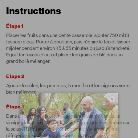
Instructions
Étape 1
Placer les fruits dans une petite casserole, ajouter 750 ml (3
tasses) d'eau. Porter à ébullition, puis réduire le feu et laisser
mijoter pendant environ 45 à 55 minutes ou jusqu'à tendreté.
Égoutter l’excès d'eau et placer les grains de blé dans un
grand bol à mélanger.
Étape 2
Ajouter le céleri, les pommes, la menthe et les oignons verts;
bien mélanger.
×
Étape 3
Dans un petit bol, fouetter ensemble l'huile de canola, le
vinaigre, le jus de pomme, le miel et le gingembre. Verser sur
la salade. Les saveurs seront optimales si la salade est
réfrigérée jusqu’à 4 heures avant de servir.