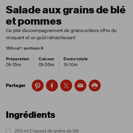
Salade aux grains de blé
et pommes
Ce plat d’accompagnement de grains entiers offre du
croquant et un goût rafraichissant
150 cal
portions 8
Préparation
Cuisson
Durée totale
0h 15m
0h 55m
1h 10m
Partager
Ingrédients
250 ml (1 tasse) de grains de blé