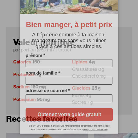
Valeur nutritive
par portion (250 ml / 1 tasse)
Calories
150
Lipides
4 g
Gras saturés
0 g
Protéines
4 g
Cholestérol
0 mg
Sodium
160 mg
Glucides
25 g
Fibres
4 g
Potassium
95 mg
Sucres
7 g
Recettes favorites