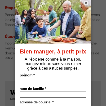
×
Étape 2
Pendant ce temps, dans un grand bol, mélanger les poivrons,
les oignons, le zeste et le jus de citron, l'huile de canola et les
flocons de piment. Remuer pour bien mélanger.
Étape 3
Incorporer au mélange les lentilles égouttées et la menthe.
Remuer délicatement jusqu'à bien mélangé. Incorporer
doucement le fromage de chèvre et servir sur les feuilles de
laitue.
Valeur nutritive
par portion (125 mL avec une feuille de laitue)