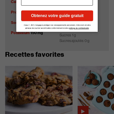
Calories
130
Lipides
7 g
Gras saturés
2 g
Protéines
4 g
Cholestérol
5 mg
Sodium
40 mg
Glucides
12 g
Fibres
3 g
Potassium
150 mg
Sucres
1 g
Sucres ajoutés
0 g
Recettes favorites