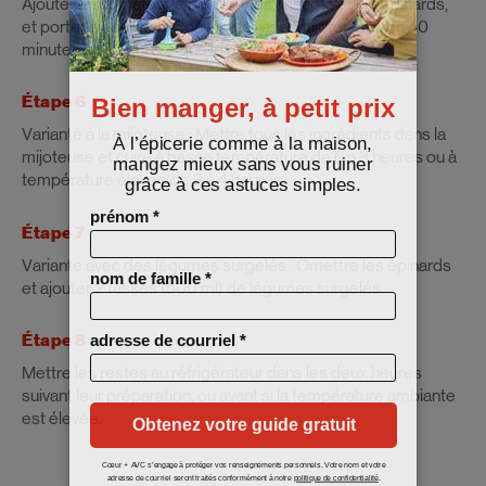
Ajouter les tomates, le bouillon, les haricots et les épinards,
et porter à ébullition. Couvrir et laisser mijoter environ 40
minutes ou jusqu’à ce que le riz soit tendre.
Étape 6
Variante à la mijoteuse : Mettre tous les ingrédients dans la
mijoteuse et cuire à basse température de 6 à 8 heures ou à
température élevée de 3 à 4 heures.
Étape 7
Variante avec des légumes surgelés : Omettre les épinards
et ajouter 2 tasses (500 ml) de légumes surgelés.
Étape 8
Mettre les restes au réfrigérateur dans les deux heures
suivant leur préparation, ou avant si la température ambiante
est élevée.