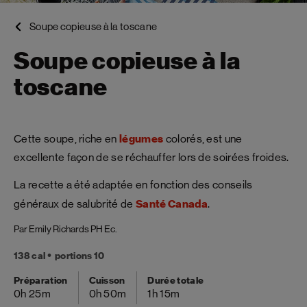
Soupe copieuse à la toscane
Soupe copieuse à la
toscane
Cette soupe, riche en
légumes
colorés, est une
excellente façon de se réchauffer lors de soirées froides.
La recette a été adaptée en fonction des conseils
généraux de salubrité de
Santé Canada
.
Par Emily Richards PH Ec.
138 cal
portions 10
Préparation
Cuisson
Durée totale
0h 25m
0h 50m
1h 15m