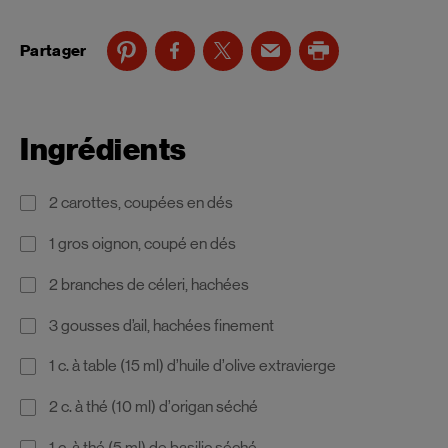
Partager
Ingrédients
2 carottes, coupées en dés
1 gros oignon, coupé en dés
2 branches de céleri, hachées
3 gousses d’ail, hachées finement
1 c. à table (15 ml) d’huile d’olive extravierge
2 c. à thé (10 ml) d’origan séché
1 c. à thé (5 ml) de basilic séché