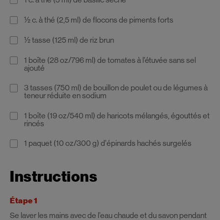
½ c. à thé (2,5 ml) de flocons de piments forts
½ tasse (125 ml) de riz brun
1 boîte (28 oz/796 ml) de tomates à l’étuvée sans sel
ajouté
3 tasses (750 ml) de bouillon de poulet ou de légumes à
teneur réduite en sodium
1 boîte (19 oz/540 ml) de haricots mélangés, égouttés et
rincés
1 paquet (10 oz/300 g) d’épinards hachés surgelés
Instructions
Étape 1
Se laver les mains avec de l’eau chaude et du savon pendant