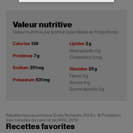
Valeur nutritive
Valeur nutritive par portion (plat divisé en 10 portions)
Calories
138
Lipides
2 g
Gras saturés
0 g
Protéines
7 g
Cholestérol
0 mg
Sodium
351 mg
Glucides
25 g
Fibres
5 g
Potassium
531 mg
Sucres
6 g
Sucres ajoutés
0 g
Recette mise au point par Emily Richards, P.H.Ec. © Fondation
des maladies du cœur et de l’AVC, 2012.
Recettes favorites