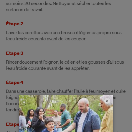
au moins 20 secondes. Nettoyer et sécher toutes les
surfaces de travail.
Étape 2
Laver les carottes avec une brosse à légumes propre sous
l’eau froide courante avant de les couper.
Étape 3
Rincer doucement l’oignon, le céleri et les gousses d’ail sous
l’eau froide courante avant de les apprêter.
Étape 4
Dans une casserole, faire chauffer l’huile à feu moyen et cuire
l’oignon, les carottes, le céleri, l’ail, l’origan, le basilic et les
×
flocons de piments forts environ 10 minutes ou jusqu’à
tendreté. Ajouter le riz et bien mélanger.
Étape 5