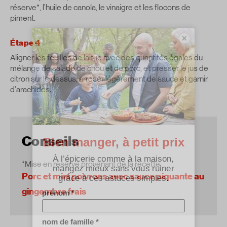
réserve*, l'huile de canola, le vinaigre et les flocons de
piment.
×
Étape 4
Aligner les feuilles de laitue avec des quantités égales du
mélange de salade de chou et de porc, et presser le jus de
citron sur le dessus, arroser légèrement de sauce et garnir
d'arachides.
Conseils
*Mise en réserve provenant de la recette:
Porc et mini poivrons avec sauce piquante au
gingembre frais