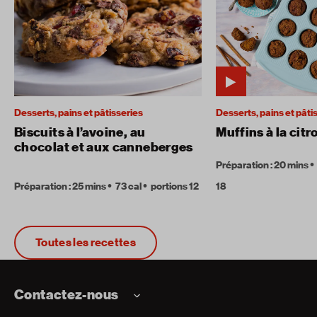
Desserts, pains et pâtisseries
Desserts, pains et pâti
Biscuits à l’avoine, au
Muffins à la citr
chocolat et aux canneberges
Préparation : 20 mins
Préparation : 25 mins
73 cal
portions 12
18
Toutes les recettes
Contactez-nous