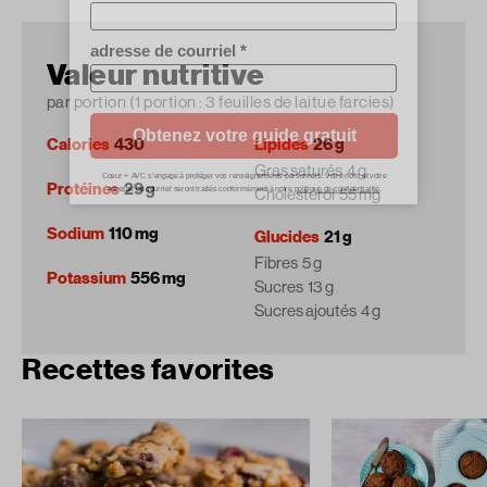
Valeur nutritive
par portion (1 portion : 3 feuilles de laitue farcies)
Calories
430
Lipides
26 g
Gras saturés
4 g
Protéines
29 g
Cholestérol
55 mg
Sodium
110 mg
Glucides
21 g
Fibres
5 g
Potassium
556 mg
Sucres
13 g
Sucres ajoutés
4 g
Recettes favorites