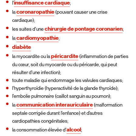
insuffisance cardiaque
l’
;
coronaropathie
la
(pouvant causer une crise
cardiaque);
chirurgie de pontage coronarien
les suites d’une
;
cardiomyopathie
la
;
diabète
péricardite
la myocardite ou la
(inflammation de parties
du cœur, soit du myocarde ou du péricarde, qui peut
résulter d’une infection);
toute maladie qui endommage les valvules cardiaques;
l’hyperthyroïdie (hyperactivité de la glande thyroïde);
l’embolie pulmonaire (caillot sanguin au poumon);
communication interauriculaire
la
(malformation
septale corrigée durant l’enfance) et d’autres
cardiopathies congénitales;
alcool
la consommation élevée d’
;