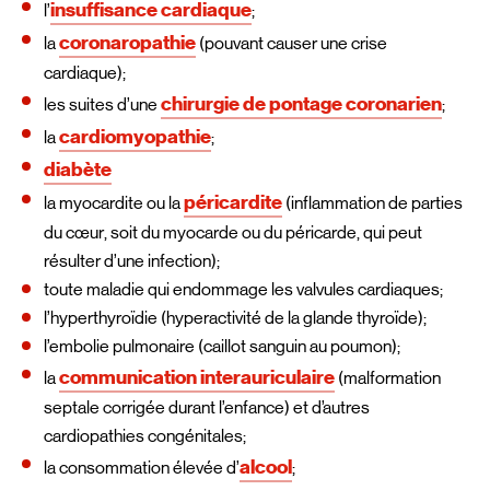
insuffisance cardiaque
l’
;
coronaropathie
la
(pouvant causer une crise
cardiaque);
chirurgie de pontage coronarien
les suites d’une
;
cardiomyopathie
la
;
diabète
péricardite
la myocardite ou la
(inflammation de parties
du cœur, soit du myocarde ou du péricarde, qui peut
résulter d’une infection);
toute maladie qui endommage les valvules cardiaques;
l’hyperthyroïdie (hyperactivité de la glande thyroïde);
l’embolie pulmonaire (caillot sanguin au poumon);
communication interauriculaire
la
(malformation
septale corrigée durant l’enfance) et d’autres
cardiopathies congénitales;
alcool
la consommation élevée d’
;